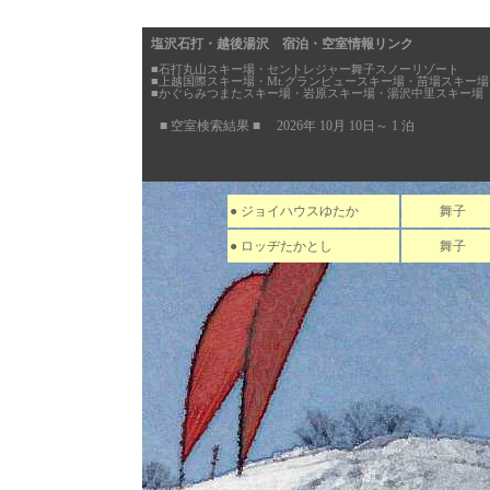
塩沢石打・越後湯沢 宿泊・空室情報リンク
■石打丸山スキー場・セントレジャー舞子スノーリゾート
■上越国際スキー場・Mt.グランビュースキー場・苗場スキー場
■かぐらみつまたスキー場・岩原スキー場・湯沢中里スキー場
■ 空室検索結果 ■ 2026年 10月 10日～ 1 泊
● ジョイハウスゆたか
舞子
● ロッヂたかとし
舞子