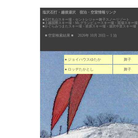
塩沢石打・越後湯沢 宿泊・空室情報リンク
■石打丸山スキー場・セントレジャー舞子スノーリゾート
■上越国際スキー場・Mt.グランビュースキー場・苗場スキー場
■かぐらみつまたスキー場・岩原スキー場・湯沢中里スキー場
■ 空室検索結果 ■ 2026年 10月 20日～ 1 泊
● ジョイハウスゆたか
舞子
● ロッヂたかとし
舞子