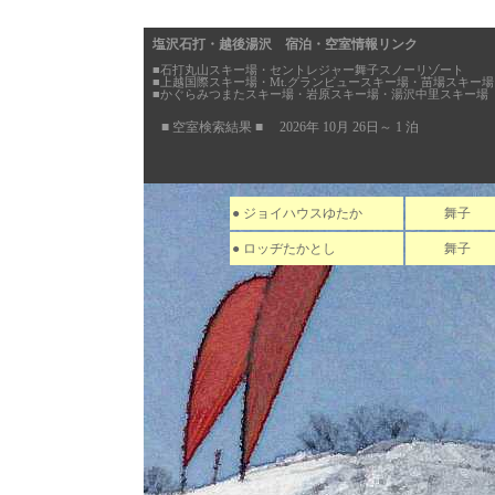
塩沢石打・越後湯沢 宿泊・空室情報リンク
■石打丸山スキー場・セントレジャー舞子スノーリゾート
■上越国際スキー場・Mt.グランビュースキー場・苗場スキー場
■かぐらみつまたスキー場・岩原スキー場・湯沢中里スキー場
■ 空室検索結果 ■ 2026年 10月 26日～ 1 泊
● ジョイハウスゆたか
舞子
● ロッヂたかとし
舞子