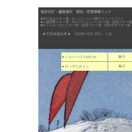
塩沢石打・越後湯沢 宿泊・空室情報リンク
■石打丸山スキー場・セントレジャー舞子スノーリゾート
■上越国際スキー場・Mt.グランビュースキー場・苗場スキー場
■かぐらみつまたスキー場・岩原スキー場・湯沢中里スキー場
■ 空室検索結果 ■ 2026年 10月 28日～ 1 泊
● ジョイハウスゆたか
舞子
● ロッヂたかとし
舞子