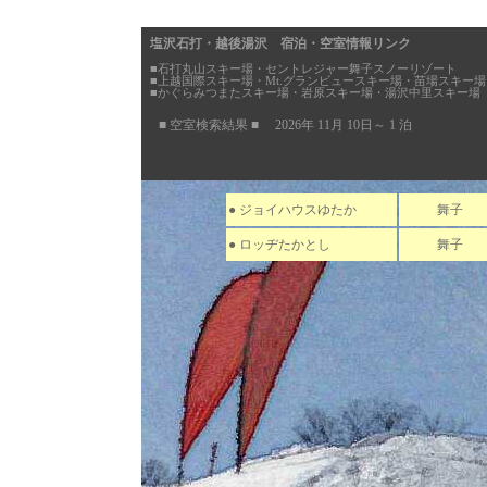
塩沢石打・越後湯沢 宿泊・空室情報リンク
■石打丸山スキー場・セントレジャー舞子スノーリゾート
■上越国際スキー場・Mt.グランビュースキー場・苗場スキー場
■かぐらみつまたスキー場・岩原スキー場・湯沢中里スキー場
■ 空室検索結果 ■ 2026年 11月 10日～ 1 泊
● ジョイハウスゆたか
舞子
● ロッヂたかとし
舞子