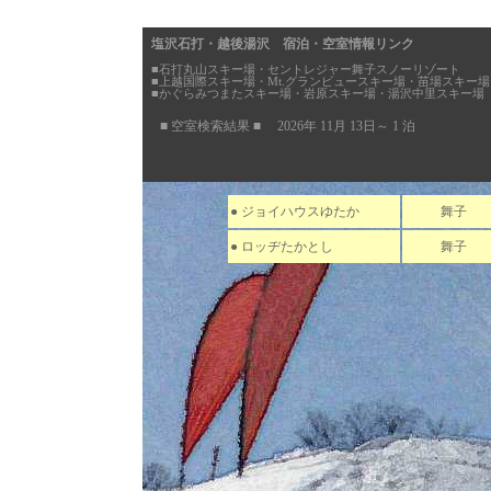
塩沢石打・越後湯沢 宿泊・空室情報リンク
■石打丸山スキー場・セントレジャー舞子スノーリゾート
■上越国際スキー場・Mt.グランビュースキー場・苗場スキー場
■かぐらみつまたスキー場・岩原スキー場・湯沢中里スキー場
■ 空室検索結果 ■ 2026年 11月 13日～ 1 泊
● ジョイハウスゆたか
舞子
● ロッヂたかとし
舞子