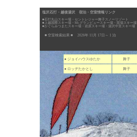
塩沢石打・越後湯沢 宿泊・空室情報リンク
■石打丸山スキー場・セントレジャー舞子スノーリゾート
■上越国際スキー場・Mt.グランビュースキー場・苗場スキー場
■かぐらみつまたスキー場・岩原スキー場・湯沢中里スキー場
■ 空室検索結果 ■ 2026年 11月 17日～ 1 泊
● ジョイハウスゆたか
舞子
● ロッヂたかとし
舞子