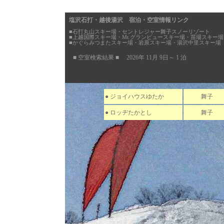
塩沢石打・越後湯沢 宿泊・空室情報リンク
■石打丸山スキー場・セントレジャー舞子スノーリゾート
■上越国際スキー場・Mt.グランビュースキー場・苗場スキー場
■かぐらみつまたスキー場・岩原スキー場・湯沢中里スキー場
■ 空室検索結果 ■ 2026年 11月 9日～ 1 泊
● ジョイハウスゆたか
舞子
● ロッヂたかとし
舞子