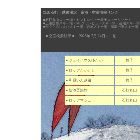
塩沢石打・越後湯沢 宿泊・空室情報リンク
■石打丸山スキー場・セントレジャー舞子スノーリゾート
■上越国際スキー場・Mt.グランビュースキー場・苗場スキー場
■かぐらみつまたスキー場・岩原スキー場・湯沢中里スキー場
■ 空室検索結果 ■ 2026年 7月 24日～ 1 泊
● ジョイハウスゆたか
舞子
● ロッヂたかとし
舞子
● 和風いん越路
舞子
● 飯酒盃旅館
石打丸山
● ロッヂマシュー
石打丸山